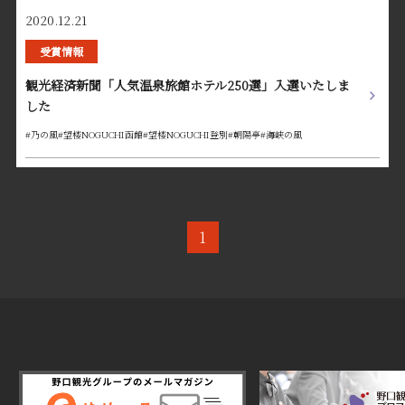
2020.12.21
受賞情報
観光経済新聞「人気温泉旅館ホテル250選」入選いたしま
した
#乃の風
#望楼NOGUCHI函館
#望楼NOGUCHI登別
#朝陽亭
#海峡の風
1