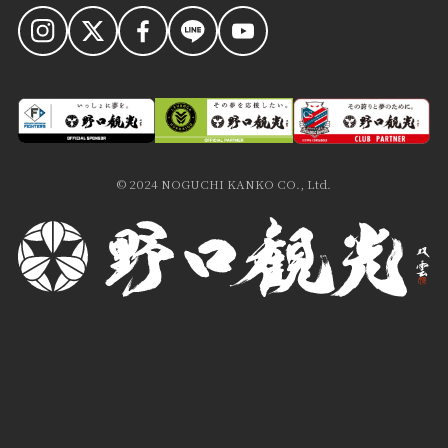
© 2024 NOGUCHI KANKO CO., Ltd.
食への想い
お知らせ
おもてなし
会社案内
哲学・歴史
採用情報
楽しみ方
送迎バス