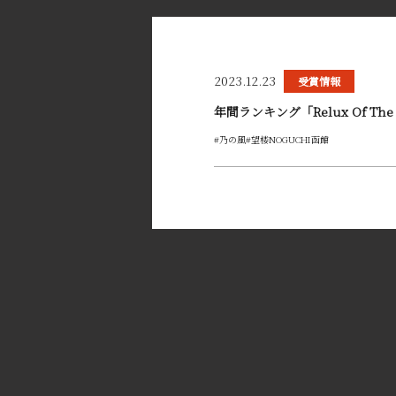
2023.12.23
受賞情報
年間ランキング「Relux Of Th
#乃の風
#望楼NOGUCHI函館