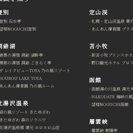
登別
定山渓
登別 石水亭
札幌・定山渓温泉 章
望楼NOGUCHI登別
あんあん保育園 プラ
洞爺湖
苫小牧
絶景の湯宿 洞爺 湖畔亭
新苫小牧プリンスホテ
源泉の湯宿 洞爺 ごきらく亭
野口観光ホテル プロ
ザ レイクビューTOYA 乃の風リゾート
BOUROU LAKE TOYA
函館
あんあん保育園 乃の風ルーム
函館湯の川温泉 湯元 
HAKODATE 海峡の風
北湯沢温泉
望楼NOGUCHI函館
緑の風リゾート きたゆざわ
きたゆざわ 森のソラニワ
層雲峡
北湯沢温泉郷 湯元 ホロホロ山荘
層雲峡 朝陽亭