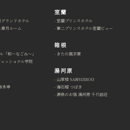
室蘭
月グランドホテル
室蘭プリンスホテル
ス章月ルーム
第二プリンスホテル室蘭ビュー
箱根
ル「和～なごみ～」
きたの風茶寮
フェッショナル学院
湯河原
山翠楼 SANSUIROU
啄木亭
海石榴 つばき
源泉のお宿 湯河原 千代田荘