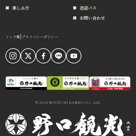
楽しみ方
送迎バス
お問い合わせ
|
リンク集
プライバシーポリシー
食への想い
お知らせ
おもてなし
会社案内
© 2024 NOGUCHI KANKO CO., Ltd.
哲学・歴史
採用情報
楽しみ方
送迎バス
お問い合わせ