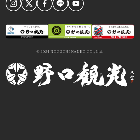
© 2024 NOGUCHI KANKO CO., Ltd.
食への想い
お知らせ
おもてなし
会社案内
哲学・歴史
採用情報
楽しみ方
送迎バス