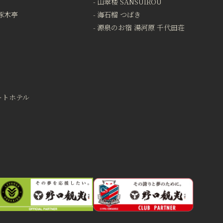
山翠楼 SANSUIROU
啄木亭
海石榴 つばき
源泉のお宿 湯河原 千代田荘
ートホテル