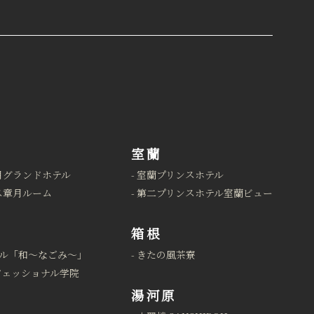
室蘭
月グランドホテル
室蘭プリンスホテル
ス章月ルーム
第二プリンスホテル室蘭ビュー
箱根
ル「和～なごみ～」
きたの風茶寮
フェッショナル学院
湯河原