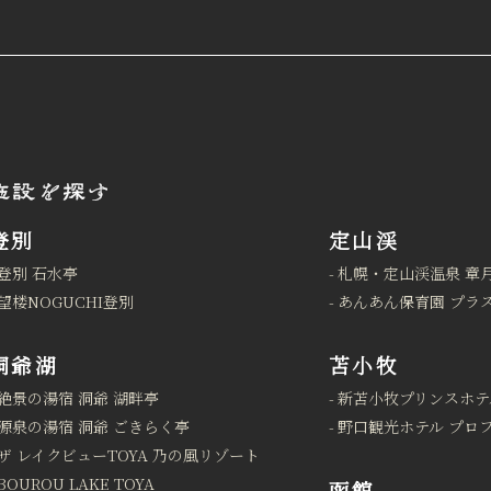
登別
定山渓
登別 石水亭
札幌・定山渓温泉 章
望楼NOGUCHI登別
あんあん保育園 プラ
洞爺湖
苫小牧
絶景の湯宿 洞爺 湖畔亭
新苫小牧プリンスホテ
源泉の湯宿 洞爺 ごきらく亭
野口観光ホテル プロ
ザ レイクビューTOYA 乃の風リゾート
BOUROU LAKE TOYA
函館