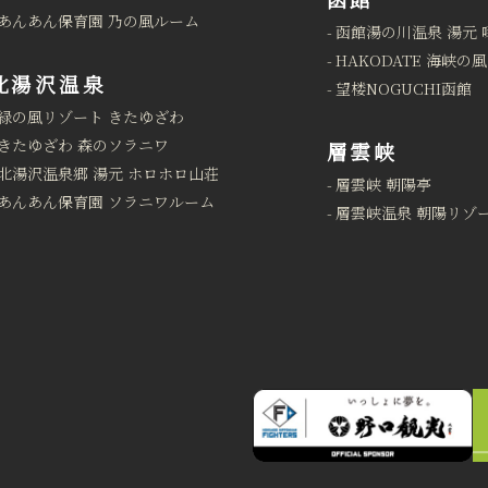
あんあん保育園 乃の風ルーム
函館湯の川温泉 湯元 
HAKODATE 海峡の風
北湯沢温泉
望楼NOGUCHI函館
緑の風リゾート きたゆざわ
きたゆざわ 森のソラニワ
層雲峡
北湯沢温泉郷 湯元 ホロホロ山荘
層雲峡 朝陽亭
あんあん保育園 ソラニワルーム
層雲峡温泉 朝陽リゾ