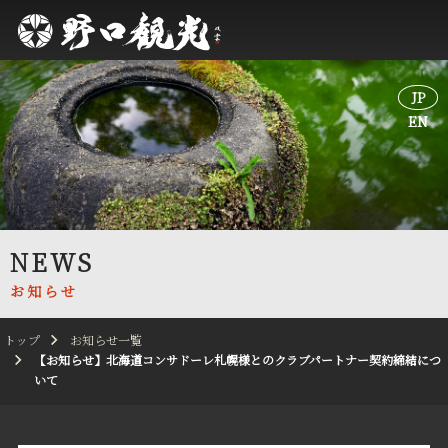
JP
JP
EN
EN
NEWS
お知らせ
トップ
お知らせ一覧
【お知らせ】北海道コンサドーレ札幌様とのクラブパートナー契約締結につ
いて