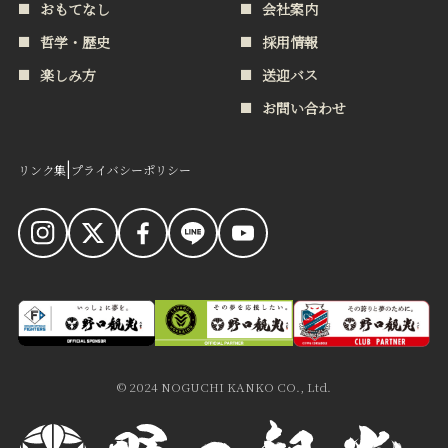
おもてなし
会社案内
哲学・歴史
採用情報
楽しみ方
送迎バス
お問い合わせ
|
リンク集
プライバシーポリシー
食への想い
お知らせ
おもてなし
会社案内
© 2024 NOGUCHI KANKO CO., Ltd.
哲学・歴史
採用情報
楽しみ方
送迎バス