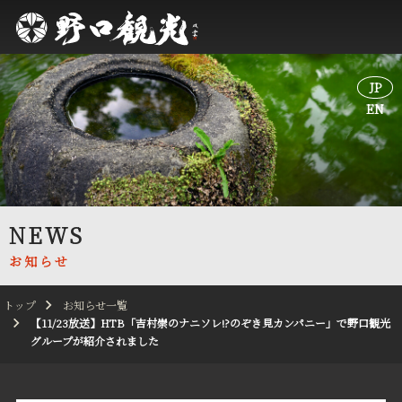
JP
JP
EN
EN
NEWS
お知らせ
トップ
お知らせ一覧
【11/23放送】HTB「吉村崇のナニソレ!?のぞき見カンパニー」で野口観光
グループが紹介されました