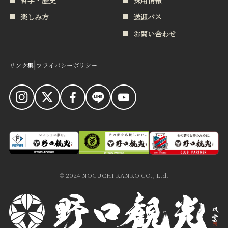
楽しみ方
送迎バス
お問い合わせ
|
リンク集
プライバシーポリシー
食への想い
お知らせ
おもてなし
会社案内
© 2024 NOGUCHI KANKO CO., Ltd.
哲学・歴史
採用情報
楽しみ方
送迎バス
お問い合わせ