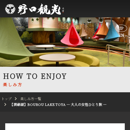
JP
JP
EN
EN
HOW TO ENJOY
楽しみ方
トップ
楽しみ方一覧
【洞爺湖】BOUROU LAKE TOYA — 大人の女性ひとり旅 —