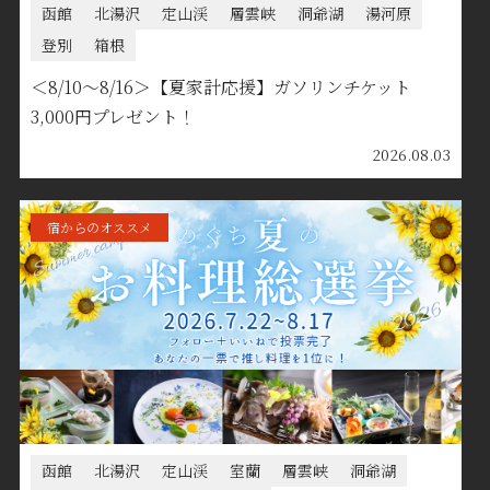
函館
北湯沢
定山渓
層雲峡
洞爺湖
湯河原
登別
箱根
＜8/10～8/16＞【夏家計応援】ガソリンチケット
3,000円プレゼント！
2026.08.03
宿からのオススメ
函館
北湯沢
定山渓
室蘭
層雲峡
洞爺湖