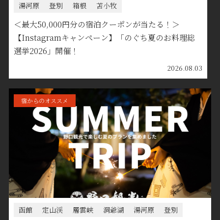
湯河原
登別
箱根
苫小牧
＜最大50,000円分の宿泊クーポンが当たる！＞
【Instagramキャンペーン】「のぐち夏のお料理総
選挙2026」開催！
2026.08.03
宿からのオススメ
函館
定山渓
層雲峡
洞爺湖
湯河原
登別