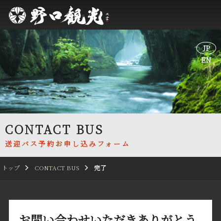
JP
JP
EN
EN
CONTACT BUS
送迎バス予約お申し込みフォーム
トップ
CONTACT BUS
完了
お問い合わせいただきありがとう